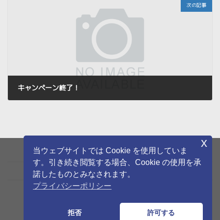
次の記事
キャンペーン終了！
2025年8月1日
x
当ウェブサイトでは Cookie を使用していま
お問い合わせ
す。引き続き閲覧する場合、Cookie の使用を承
プライバシーポリシー
諾したものとみなされます。
プライバシーポリシー
〒892-8588 鹿児島市東千石町1-38 鹿児島商工会議所ビル13F・14F
鹿児島商工会議所
拒否
許可する
099-225-9511
099-227-1619