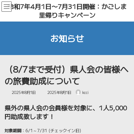
コ
ナ
令和7年4月1日〜7月31日開催：かごしま
ン
ビ
里帰りキャンペーン
テ
ゲ
ン
ー
ツ
シ
へ
ョ
お知らせ
ス
ン
キ
に
ッ
移
プ
動
（8/7まで受付）県人会の皆様へ
の旅費助成について
最
2025年8月1日
2025年8月1日
kcci
終
更
県外の県人会の会員様を対象に、1人5,000
新
日
円助成致します！
時
:
対象期間
：6/1～7/31 (チェックイン日)