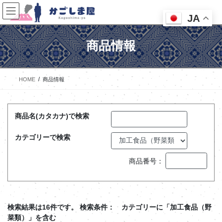
コ
ナ
ン
ビ
JA
テ
ゲ
ン
ー
商品情報
ツ
シ
へ
ョ
ス
ン
キ
に
HOME
商品情報
ッ
移
プ
動
商品名(カタカナ)で検索
カテゴリーで検索
商品番号：
検索結果は16件です。
検索条件： カテゴリーに「加工食品（野
菜類）」を含む