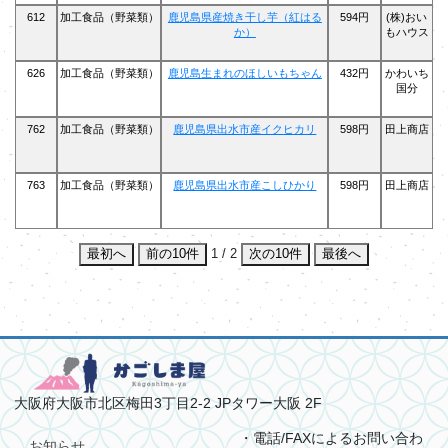
612
加工食品（野菜類）
鹿児島県産焼き干し芋（紅はる
594円
(株)おい
か）
もハウス
626
加工食品（野菜類）
鹿児島生まれのほしいもちゃん
432円
かわいち
国分
762
加工食品（野菜類）
鹿児島県出水市産イクヒカリ
598円
田上商店
763
加工食品（野菜類）
鹿児島県出水市産こしひかり
598円
田上商店
最初へ
前の10件
1 / 2
次の10件
最後へ
大阪府大阪市北区梅田3丁目2-2 JPタワー大阪 2F
・電話/FAXによるお問い合わ
お知らせ