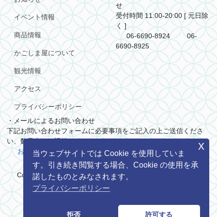
せ
受付時間 11:00-20:00 [ 元日除
イベント情報
く ]
商品情報
06-6690-8924
06-
6690-8925
かごしま屋について
観光情報
アクセス
プライバシーポリシー
・メールによるお問い合わせ
下記お問い合わせフォームに必要事項をご記入の上ご送信くださ
い、数日中にご返答させていただきます。
x
お問い合わせ
当ウェブサイトでは Cookie を使用していま
す。引き続き閲覧する場合、Cookie の使用を承
Copyright (C) 一般社団法人 鹿児島県商工会議所連合会. All
諾したものとみなされます。
rights reserved.
プライバシーポリシー
写真協力： 公益社団法人 鹿児島県観光連盟
映像提供： 鹿児島県
拒否
許可する
共同・協業販路開拓支援補助金