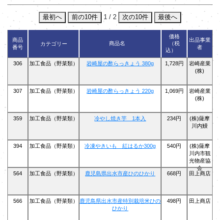
最初へ
前の10件
1 / 2
次の10件
最後へ
価格
商品
出品事業
商品名
（税
カテゴリー
番号
者
込）
306
加工食品（野菜類）
岩崎屋の酢らっきょう 380g
1,728円
岩崎産業
(株)
307
加工食品（野菜類）
岩崎屋の酢らっきょう 220g
1,069円
岩崎産業
(株)
359
加工食品（野菜類）
冷やし焼き芋 1本入
234円
(株)薩摩
川内鰻
394
加工食品（野菜類）
冷凍やきいも 紅はるか300g
540円
(株)薩摩
川内市観
光物産協
会
564
加工食品（野菜類）
鹿児島県出水市産ひのひかり
668円
田上商店
566
加工食品（野菜類）
鹿児島県出水市産特別栽培米ひの
498円
田上商店
ひかり