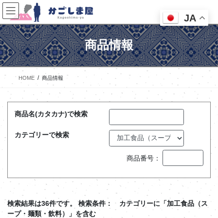
コ
ナ
ン
ビ
JA
テ
ゲ
ン
ー
商品情報
ツ
シ
へ
ョ
ス
ン
キ
に
HOME
商品情報
ッ
移
プ
動
商品名(カタカナ)で検索
カテゴリーで検索
商品番号：
検索結果は36件です。
検索条件： カテゴリーに「加工食品（ス
ープ・麺類・飲料）」を含む