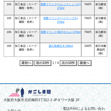
104
加工食品（スープ・
黒酢ドリンク(りんごとしょうが)
756円
坂元醸造
麺類・飲料）
270ml
(株)
105
加工食品（スープ・
黒酢ドリンク(パイナップル)
756円
坂元醸造
麺類・飲料）
270ml
(株)
106
加工食品（スープ・
黒酢ドリンク(柚子れもん) 270ml
756円
坂元醸造
麺類・飲料）
(株)
169
加工食品（スープ・
屋久島縄文水 500ml
156円
南日本酪
麺類・飲料）
農協同
(株)
最初へ
前の10件
1 / 4
次の10件
最後へ
大阪府大阪市北区梅田3丁目2-2 JPタワー大阪 2F
・電話/FAXによるお問い合わ
お知らせ