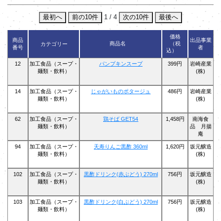
最初へ
前の10件
1 / 4
次の10件
最後へ
価格
商品
出品事業
商品名
（税
カテゴリー
番号
者
込）
12
加工食品（スープ・
パンプキンスープ
399円
岩崎産業
麺類・飲料）
(株)
14
加工食品（スープ・
じゃがいものポタージュ
486円
岩崎産業
麺類・飲料）
(株)
62
加工食品（スープ・
鶏そば GET54
1,458円
南海食
麺類・飲料）
品 月揚
庵
94
加工食品（スープ・
天寿りんご黒酢 360ml
1,620円
坂元醸造
麺類・飲料）
(株)
102
加工食品（スープ・
黒酢ドリンク(赤ぶどう) 270ml
756円
坂元醸造
麺類・飲料）
(株)
103
加工食品（スープ・
黒酢ドリンク(白ぶどう) 270ml
756円
坂元醸造
麺類・飲料）
(株)